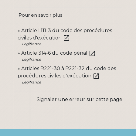
Pour en savoir plus
Article L111-3 du code des procédures
open_in_new
civiles d'exécution
Legifrance
open_in_new
Article 314-6 du code pénal
Legifrance
Articles R221-30 à R221-32 du code des
open_in_new
procédures civiles d'exécution
Legifrance
Signaler une erreur sur cette page