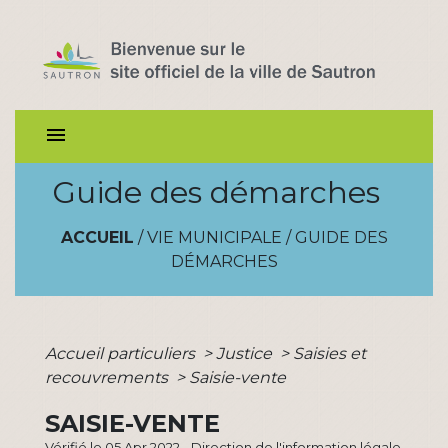
menu
Guide des démarches
ACCUEIL
/
VIE MUNICIPALE
/
GUIDE DES
DÉMARCHES
Accueil particuliers
>
Justice
>
Saisies et
recouvrements
>
Saisie-vente
SAISIE-VENTE
Vérifié le 05 Apr 2022 - Direction de l'information légale