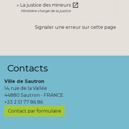
open_in_new
La justice des mineurs
Ministère chargé de la justice
Signaler une erreur sur cette page
Contacts
Ville de Sautron
14, rue de la Vallée
44880 Sautron - FRANCE
+33 2 51 77 86 86
Contact par formulaire