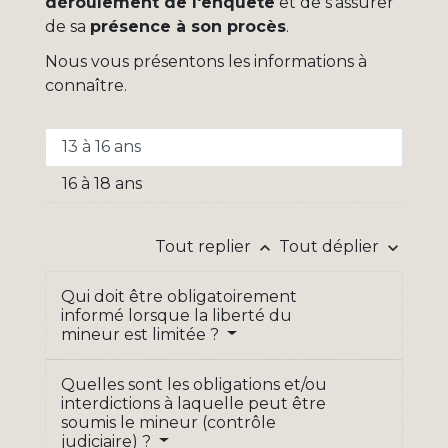
déroulement de l'enquête
et de s'assurer
de sa
présence à son procès
.
Nous vous présentons les informations à
connaître.
13 à 16 ans
16 à 18 ans
Tout replier
Tout déplier
keyboard_arrow_up
keyboard_arrow_down
Qui doit être obligatoirement
informé lorsque la liberté du
mineur est limitée ?
Quelles sont les obligations et/ou
interdictions à laquelle peut être
soumis le mineur (contrôle
judiciaire) ?