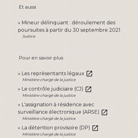
Et aussi
Mineur délinquant : déroulement des
poursuites à partir du 30 septembre 2021
Justice
Pour en savoir plus
open_in_new
Les représentants légaux
Ministère chargé de la justice
open_in_new
Le contrôle judiciaire (CJ)
Ministère chargé de la justice
L'assignation à résidence avec
open_in_new
surveillance électronique (ARSE)
Ministère chargé de la justice
open_in_new
La détention provisoire (DP)
Ministère chargé de la justice