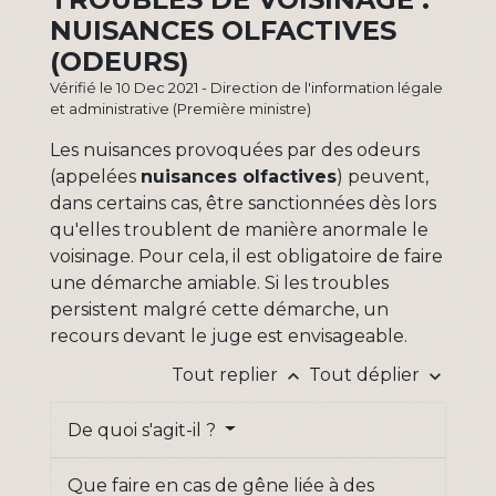
NUISANCES OLFACTIVES
(ODEURS)
Vérifié le 10 Dec 2021 - Direction de l'information légale
et administrative (Première ministre)
Les nuisances provoquées par des odeurs
(appelées
nuisances olfactives
) peuvent,
dans certains cas, être sanctionnées dès lors
qu'elles troublent de manière anormale le
voisinage. Pour cela, il est obligatoire de faire
une démarche amiable. Si les troubles
persistent malgré cette démarche, un
recours devant le juge est envisageable.
Tout replier
Tout déplier
keyboard_arrow_up
keyboard_arrow_down
De quoi s'agit-il ?
Que faire en cas de gêne liée à des