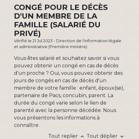
CONGÉ POUR LE DÉCÈS
D'UN MEMBRE DE LA
FAMILLE (SALARIÉ DU
PRIVÉ)
Vérifié le 21 Jul 2023 - Direction de l'information légale
et administrative (Première ministre)
Vous êtes salarié et souhaitez savoir si vous
pouvez obtenir un congé en cas de décès
d'un proche ? Oui, vous pouvez obtenir des
jours de congés en cas de décès d'un
membre de votre famille : enfant, époux(se),
partenaire de Pacs, concubin, parent. La
durée du congé varie selon le lien de
parenté avec la personne décédée. Nous
vous présentons les informations à
connaître.
Tout replier
Tout déplier
keyboard_arrow_up
keyboard_arrow_down