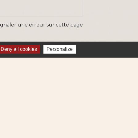
ignaler une erreur sur cette page
Deny all cookies
Personalize
ns
Métropole
re et Cens Nantes Métropole
ue : déchets (collecte et déchetterie)
igne 69
ne Lila 320