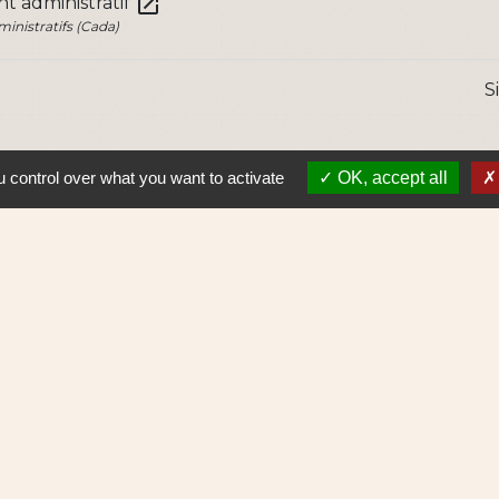
open_in_new
 administratif
nistratifs (Cada)
S
 control over what you want to activate
OK, accept all
Lie
Nantes 
Pôle Erd
En pratiq
NAOLIB L
Aleop Lig