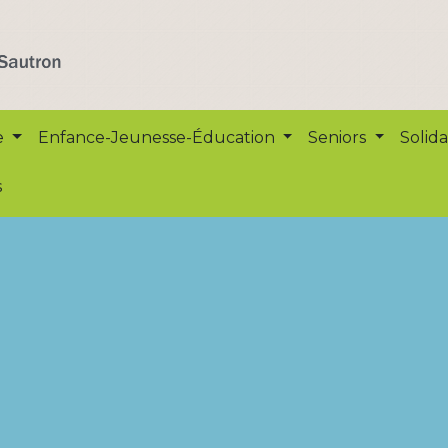
e
Enfance-Jeunesse-Éducation
Seniors
Solida
s