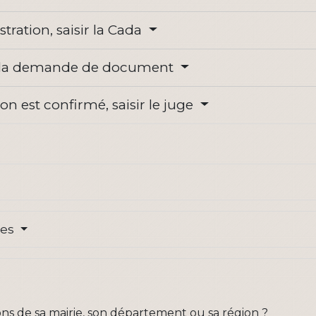
tration, saisir la Cada
sur la demande de document
n est confirmé, saisir le juge
res
ns de sa mairie, son département ou sa région ?