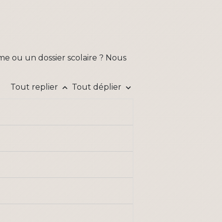
me ou un dossier scolaire ? Nous
Tout replier
Tout déplier
keyboard_arrow_up
keyboard_arrow_down