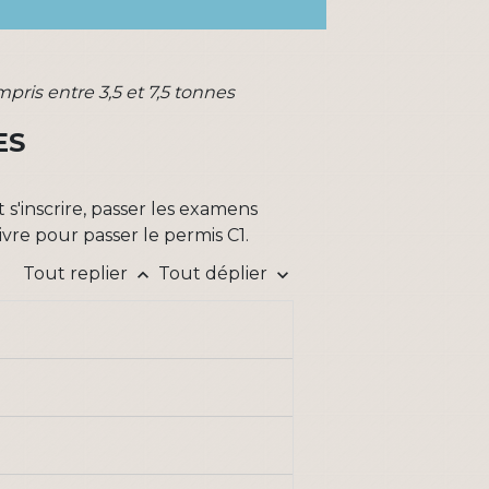
pris entre 3,5 et 7,5 tonnes
ES
'inscrire, passer les examens
vre pour passer le permis C1.
Tout replier
Tout déplier
keyboard_arrow_up
keyboard_arrow_down