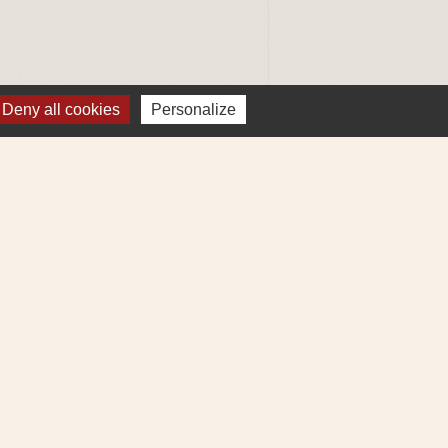
Deny all cookies
Personalize
ignaler une erreur sur cette page
ns
Métropole
re et Cens Nantes Métropole
ue : déchets (collecte et déchetterie)
igne 69
ne Lila 320