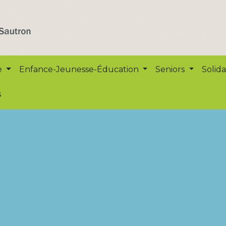
e
Enfance-Jeunesse-Éducation
Seniors
Solida
s