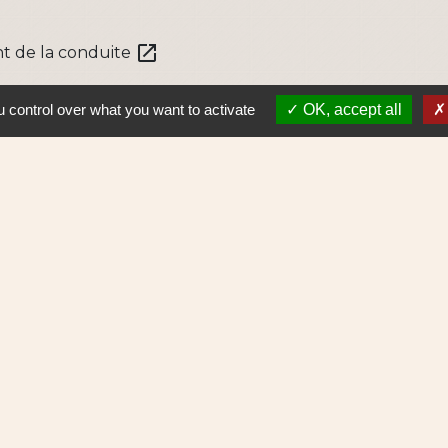
open_in_new
nt de la conduite
 control over what you want to activate
OK, accept all
S
Lie
Nantes 
Pôle Erd
En pratiq
NAOLIB L
Aleop Lig