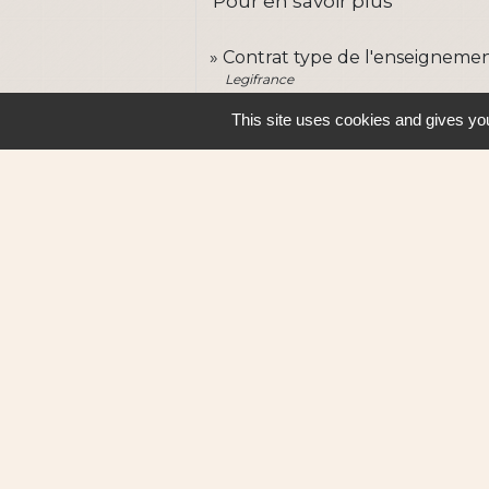
Pour en savoir plus
Contrat type de l'enseigneme
Legifrance
This site uses cookies and gives you
Contacts
Ville de Sautron
14, rue de la Vallée
44880 Sautron - FRANCE
+33 2 51 77 86 86
Contact par formulaire