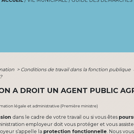
ACCUEIL
/
VIE MUNICIPALE
/
GUIDE DES DÉMARCHES
rmation
>
Conditions de travail dans la fonction publique
?
ON A DROIT UN AGENT PUBLIC AG
ormation légale et administrative (Première ministre)
ssion
dans le cadre de votre travail ou si vous êtes
pours
ministration employeur doit vous protéger et vous assist
oyeur s’appelle la
protection fonctionnelle
. Nous vous