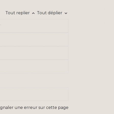
Tout replier
Tout déplier
keyboard_arrow_up
keyboard_arrow_down
ignaler une erreur sur cette page