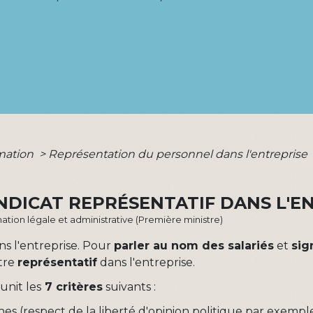
rmation
>
Représentation du personnel dans l'entreprise
YNDICAT REPRÉSENTATIF DANS L'E
ormation légale et administrative (Première ministre)
ns l'entreprise. Pour
parler au nom des salariés
et
sig
être
représentatif
dans l'entreprise.
éunit les
7 critères
suivants :
es (respect de la liberté d'opinion politique par exempl