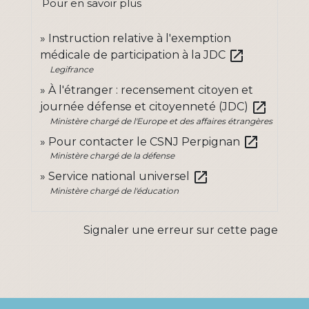
Pour en savoir plus
Instruction relative à l'exemption
open_in_new
médicale de participation à la JDC
Legifrance
À l'étranger : recensement citoyen et
open_in_new
journée défense et citoyenneté (JDC)
Ministère chargé de l'Europe et des affaires étrangères
open_in_new
Pour contacter le CSNJ Perpignan
Ministère chargé de la défense
open_in_new
Service national universel
Ministère chargé de l'éducation
Signaler une erreur sur cette page