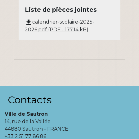
Liste de pièces jointes
file_download
calendrier-scolaire-2025-
2026.pdf (PDF - 177.14 kB)
Contacts
Ville de Sautron
14, rue de la Vallée
44880 Sautron - FRANCE
+33 2 51 77 86 86