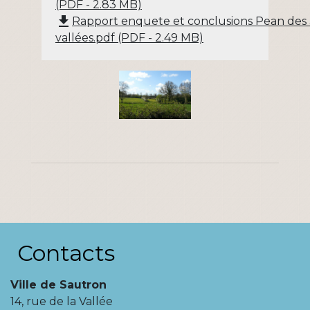
(PDF - 2.83 MB)
file_download
Rapport enquete et conclusions Pean des
vallées.pdf (PDF - 2.49 MB)
Contacts
Ville de Sautron
14, rue de la Vallée