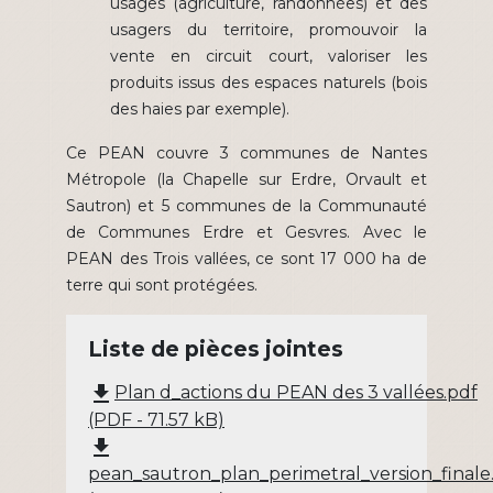
usages (agriculture, randonnées) et des
usagers du territoire, promouvoir la
vente en circuit court, valoriser les
produits issus des espaces naturels (bois
des haies par exemple).
Ce PEAN couvre 3 communes de Nantes
Métropole (la Chapelle sur Erdre, Orvault et
Sautron) et 5 communes de la Communauté
de Communes Erdre et Gesvres. Avec le
PEAN des Trois vallées, ce sont 17 000 ha de
terre qui sont protégées.
Liste de pièces jointes
file_download
Plan d_actions du PEAN des 3 vallées.pdf
(PDF - 71.57 kB)
file_download
pean_sautron_plan_perimetral_version_finale