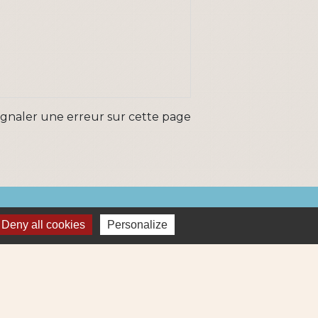
ignaler une erreur sur cette page
ns
Deny all cookies
Personalize
Métropole
re et Cens Nantes Métropole
ue : déchets (collecte et déchetterie)
igne 69