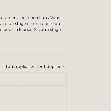
sous certaines conditions. Vous
aire un stage en entreprise ou
 pour la France. Si votre stage
Tout replier
Tout déplier
keyboard_arrow_up
keyboard_arrow_down