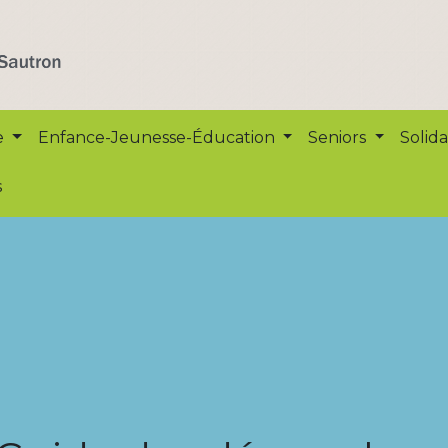
e
Enfance-Jeunesse-Éducation
Seniors
Solida
s