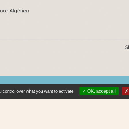
pour Algérien
S
Lie
 control over what you want to activate
OK, accept all
Nantes 
Pôle Erd
En pratiq
NAOLIB L