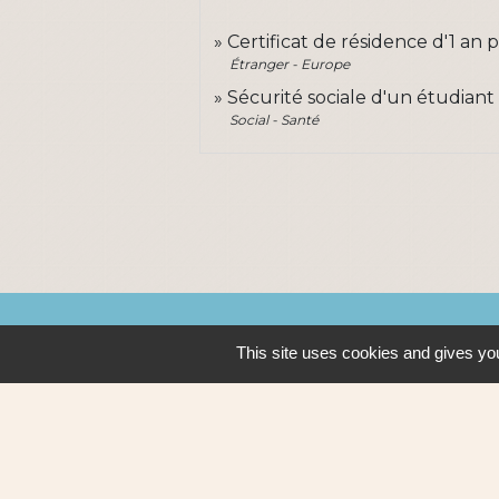
Certificat de résidence d'1 an 
Étranger - Europe
Sécurité sociale d'un étudiant
Social - Santé
Contacts
This site uses cookies and gives you
Ville de Sautron
14, rue de la Vallée
44880 Sautron - FRANCE
+33 2 51 77 86 86