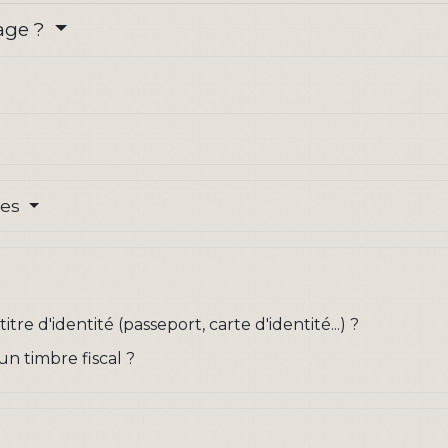
age ?
res
re d'identité (passeport, carte d'identité...) ?
n timbre fiscal ?