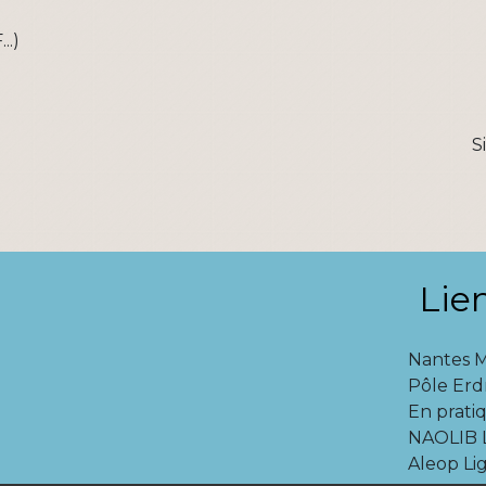
..)
S
Lie
Nantes 
Pôle Erd
En pratiq
NAOLIB L
Aleop Lig