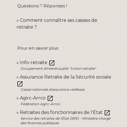
Questions ? Réponses !
Comment connaître ses caisses de
retraite ?
Pour en savoir plus
open_in_new
Info-retraite
Groupement d'intérêt public "Union retraite"
Assurance Retraite de la Sécurité sociale
open_in_new
Caisse nationale d'assurance vieillesse
open_in_new
Agirc-Arrco
Fédération Agirc-Arrco
open_in_new
Retraites des fonctionnaires de l'État
Service des retraites de l'État (SRE) - Ministère chargé
des finances publiques