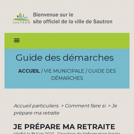
menu
Guide des démarches
ACCUEIL
/
VIE MUNICIPALE
/
GUIDE DES
DÉMARCHES
Accueil particuliers
>
Comment faire si
>
Je
prépare ma retraite
JE PRÉPARE MA RETRAITE
Vérifié le 19 Sep 2023 - Direction de l'information légale