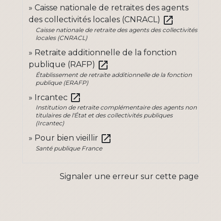
Caisse nationale de retraites des agents
open_in_new
des collectivités locales (CNRACL)
Caisse nationale de retraite des agents des collectivités
locales (CNRACL)
Retraite additionnelle de la fonction
open_in_new
publique (RAFP)
Établissement de retraite additionnelle de la fonction
publique (ERAFP)
open_in_new
Ircantec
Institution de retraite complémentaire des agents non
titulaires de l'État et des collectivités publiques
(Ircantec)
open_in_new
Pour bien vieillir
Santé publique France
Signaler une erreur sur cette page