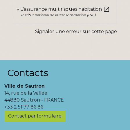
open_in_new
L'assurance multirisques habitation
Institut national de la consommation (INC)
Signaler une erreur sur cette page
Contacts
Ville de Sautron
14, rue de la Vallée
44880 Sautron - FRANCE
+33 2 51 77 86 86
Contact par formulaire