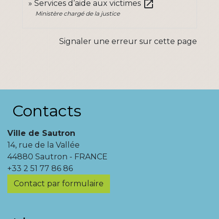
open_in_new
Services d’aide aux victimes
Ministère chargé de la justice
Signaler une erreur sur cette page
Contacts
Ville de Sautron
14, rue de la Vallée
44880 Sautron - FRANCE
+33 2 51 77 86 86
Contact par formulaire