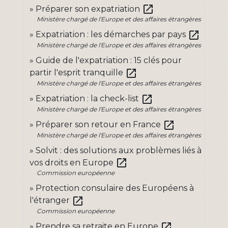
open_in_new
Préparer son expatriation
Ministère chargé de l'Europe et des affaires étrangères
open_in_new
Expatriation : les démarches par pays
Ministère chargé de l'Europe et des affaires étrangères
Guide de l'expatriation : 15 clés pour
open_in_new
partir l'esprit tranquille
Ministère chargé de l'Europe et des affaires étrangères
open_in_new
Expatriation : la check-list
Ministère chargé de l'Europe et des affaires étrangères
open_in_new
Préparer son retour en France
Ministère chargé de l'Europe et des affaires étrangères
Solvit : des solutions aux problèmes liés à
open_in_new
vos droits en Europe
Commission européenne
Protection consulaire des Européens à
open_in_new
l'étranger
Commission européenne
open_in_new
Prendre sa retraite en Europe