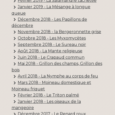
keyboard_arrow_right
Février 2019 - La Salamandre tâchetée
keyboard_arrow_right
Janvier 2019 - La Mésange à longue
queue
keyboard_arrow_right
Décembre 2018 - Les Papillons de
décembre
keyboard_arrow_right
Novembre 2018 - la Bergeronnette grise
keyboard_arrow_right
Octobre 2018 - Les Myxomycètes
keyboard_arrow_right
Septembre 2018 - Le Sureau noir
keyboard_arrow_right
Août 2018 - La Mante religieuse
keyboard_arrow_right
Juin 2018 - Le Crapaud commun
keyboard_arrow_right
Mai 2018 - Grillon des champs, Grillon des
bois
keyboard_arrow_right
Avril 2018 - La Nymphe au corps de feu
keyboard_arrow_right
Mars 2018 - Moineau domestique et
Moineau friquet
keyboard_arrow_right
Février 2018 - Le Triton palmé
keyboard_arrow_right
Janvier 2018 - Les oiseaux de la
mangeoire
keyboard_arrow_right
Décembre 2017 - Le Renard roux