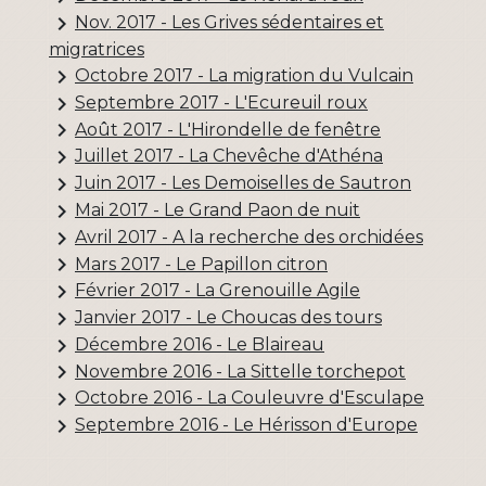
keyboard_arrow_right
Nov. 2017 - Les Grives sédentaires et
migratrices
keyboard_arrow_right
Octobre 2017 - La migration du Vulcain
keyboard_arrow_right
Septembre 2017 - L'Ecureuil roux
keyboard_arrow_right
Août 2017 - L'Hirondelle de fenêtre
keyboard_arrow_right
Juillet 2017 - La Chevêche d'Athéna
keyboard_arrow_right
Juin 2017 - Les Demoiselles de Sautron
keyboard_arrow_right
Mai 2017 - Le Grand Paon de nuit
keyboard_arrow_right
Avril 2017 - A la recherche des orchidées
keyboard_arrow_right
Mars 2017 - Le Papillon citron
keyboard_arrow_right
Février 2017 - La Grenouille Agile
keyboard_arrow_right
Janvier 2017 - Le Choucas des tours
keyboard_arrow_right
Décembre 2016 - Le Blaireau
keyboard_arrow_right
Novembre 2016 - La Sittelle torchepot
keyboard_arrow_right
Octobre 2016 - La Couleuvre d'Esculape
keyboard_arrow_right
Septembre 2016 - Le Hérisson d'Europe