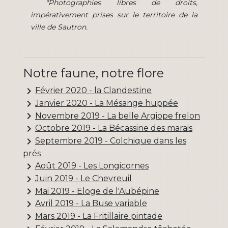
*Photographies libres de droits,
impérativement prises sur le territoire de la
ville de Sautron.
Notre faune, notre flore
keyboard_arrow_right
Février 2020 - la Clandestine
keyboard_arrow_right
Janvier 2020 - La Mésange huppée
keyboard_arrow_right
Novembre 2019 - La belle Argiope frelon
keyboard_arrow_right
Octobre 2019 - La Bécassine des marais
keyboard_arrow_right
Septembre 2019 - Colchique dans les
prés
keyboard_arrow_right
Août 2019 - Les Longicornes
keyboard_arrow_right
Juin 2019 - Le Chevreuil
keyboard_arrow_right
Mai 2019 - Eloge de l'Aubépine
keyboard_arrow_right
Avril 2019 - La Buse variable
keyboard_arrow_right
Mars 2019 - La Fritillaire pintade